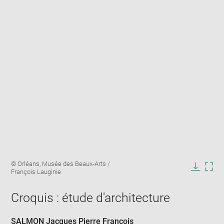
Enlarge
Image
© Orléans, Musée des Beaux-Arts /
image
caption:
François Lauginie
in
Downlo
Enla
new
image
ima
window
Croquis : étude d'architecture
in
new
win
SALMON Jacques Pierre François