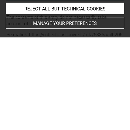
REJECT ALL BUT TECHNICAL COOKIES
Last updated on 21.10.2025
The contents of this entry do not necessarily take
MANAGE YOUR PREFERENCES
account of the latest data.
Permalink:
https://collections.louvre.fr/ark:/53355/cl0206
24225
JSON Record:
https://collections.louvre.fr/ark:/53355/cl0
20624225.json
Full entry on the collection website of the Department of
Prints and Drawings:
http://arts-graphiques.louvre.fr/detail/oeuvres/1/624225-
Vase-invente-et-grave-par-C-Normand