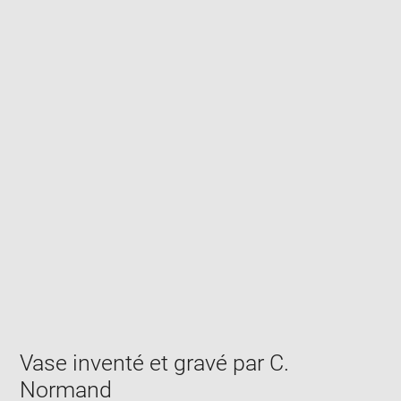
Enlarge
image
in
new
window
Vase inventé et gravé par C.
Normand