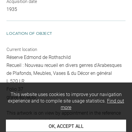
Acquisition date
1935
LOCATION OF OBJECT
Current location
Réserve Edmond de Rothschild
Recueil : Nouveau recueil en divers genres d'Arabesques
de Plafonds, Meubles, Vases & du Décor en général
L 520 LR
Folio 37
This website uses cookies to improve your navigation
gravé au recto
experience and to compile site usage statistics.
Find out
more
This artwork is on view by appointment in the reference
room for prints and drawings
OK, ACCEPT ALL