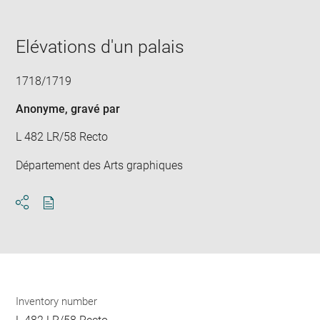
image
in
new
window
Elévations d'un palais
1718/1719
Anonyme
, gravé par
L 482 LR/58 Recto
Département des Arts graphiques
Download
Share
pdf
Inventory number