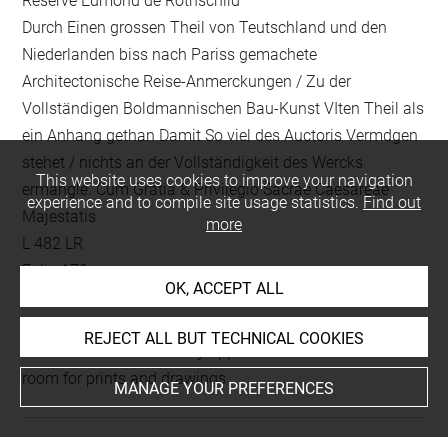
Réserve Edmond de Rothschild
Durch Einen grossen Theil von Teutschland und den
Niederlanden biss nach Pariss gemachete
Architectonische Reise-Anmerckungen / Zu der
Vollständigen Boldmannischen Bau-Kunst VIten Theil als
ein Anhang gethan Damit So viel des Auctoris Vermdgen
stehet / nichts an der Vollständigkeit des Wercks
This website uses cookies to improve your navigation
ermangle. Cum Gratia & Privilegio Sacrae Caesareae
experience and to compile site usage statistics.
Find out
Majestatis
more
L 482 LR
Folio 170
OK, ACCEPT ALL
gravé au recto
REJECT ALL BUT TECHNICAL COOKIES
This artwork is on view by appointment in the reference
room for prints and drawings
MANAGE YOUR PREFERENCES