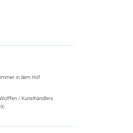
Zimmer in dem Hof
ä Wolffen / Kunsthändlers
IX.