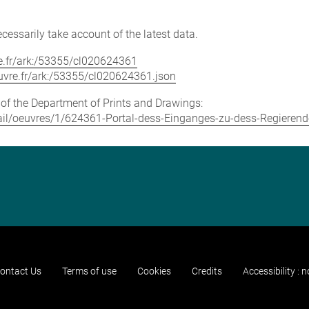
cessarily take account of the latest data.
vre.fr/ark:/53355/cl020624361
louvre.fr/ark:/53355/cl020624361.json
e of the Department of Prints and Drawings:
detail/oeuvres/1/624361-Portal-dess-Einganges-zu-dess-Regiere
ontact Us
Terms of use
Cookies
Credits
Accessibility : 