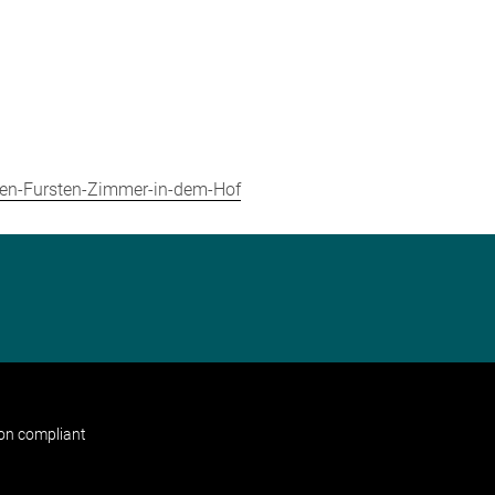
nden-Fursten-Zimmer-in-dem-Hof
non compliant