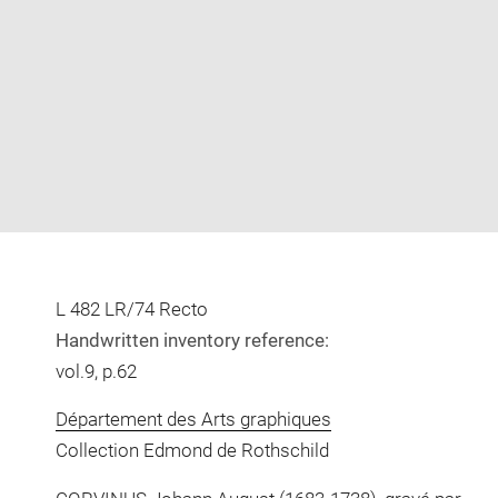
Enlarge
image
in
new
window
L 482 LR/74 Recto
Handwritten inventory reference:
vol.9, p.62
Département des Arts graphiques
Collection Edmond de Rothschild