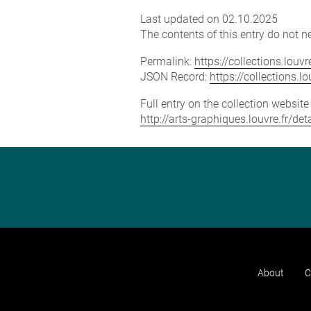
Last updated on 02.10.2025
The contents of this entry do not ne
Permalink:
https://collections.lou
JSON Record:
https://collections.
Full entry on the collection websit
http://arts-graphiques.louvre.fr/
About
C