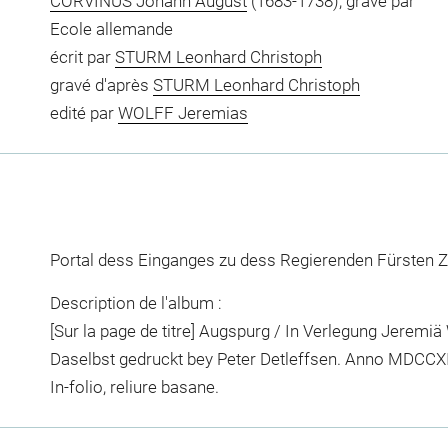
CORVINUS Johann August
(1683-1738), gravé par
Ecole allemande
écrit par
STURM Leonhard Christoph
gravé d'après
STURM Leonhard Christoph
edité par
WOLFF Jeremias
Portal dess Einganges zu dess Regierenden Fürsten 
Description de l'album :
[Sur la page de titre] Augspurg / In Verlegung Jeremi
Daselbst gedruckt bey Peter Detleffsen. Anno MDCCX
In-folio, reliure basane.