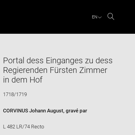
EN
Search
Portal dess Einganges zu dess
Regierenden Fürsten Zimmer
in dem Hof
1718/1719
CORVINUS Johann August
, gravé par
L 482 LR/74 Recto