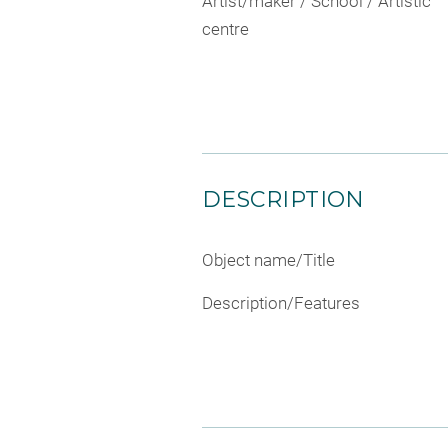
Artist/maker / School / Artistic
centre
DESCRIPTION
Object name/Title
Description/Features