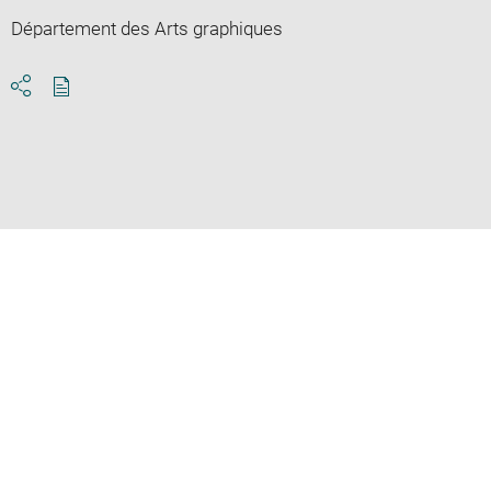
Département des Arts graphiques
Download
Share
pdf