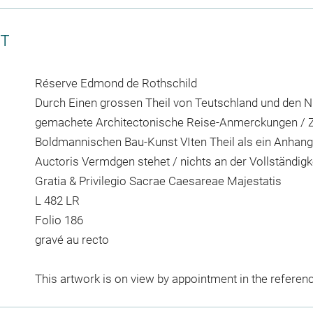
CT
Réserve Edmond de Rothschild
Durch Einen grossen Theil von Teutschland und den N
gemachete Architectonische Reise-Anmerckungen / Z
Boldmannischen Bau-Kunst VIten Theil als ein Anhang
Auctoris Vermdgen stehet / nichts an der Vollständi
Gratia & Privilegio Sacrae Caesareae Majestatis
L 482 LR
Folio 186
gravé au recto
This artwork is on view by appointment in the referen