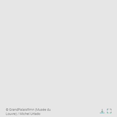
Enlarge
Image
© GrandPalaisRmn (Musée du
image
caption:
Louvre) / Michel Urtado
in
Downlo
Enla