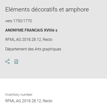
new
image
ima
window
Eléments décoratifs et amphore
in
new
win
vers 1750/1770
ANONYME FRANCAIS XVIIIè s
RFML.AG.2018.28.12, Recto
Département des Arts graphiques
Download
Share
pdf
Inventory number
RFML.AG.2018.28.12, Recto