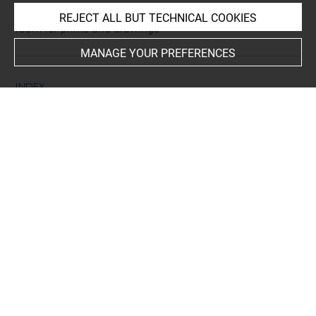
This artwork is on view by appointment in the reference
REJECT ALL BUT TECHNICAL COOKIES
room for prints and drawings
MANAGE YOUR PREFERENCES
INDEX
Subjects
amphore
-
élement décoratif
Techniques
filigrane
Last updated on 21.10.2022
The contents of this entry do not necessarily take
account of the latest data.
Permalink:
https://collections.louvre.fr/ark:/53355/cl0206