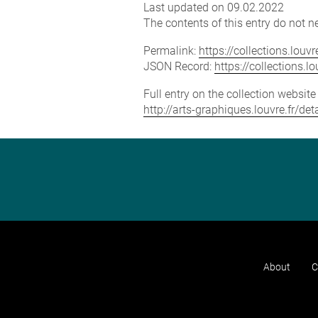
Last updated on 09.02.2022
The contents of this entry do not ne
Permalink:
https://collections.lou
JSON Record:
https://collections.
Full entry on the collection websit
http://arts-graphiques.louvre.fr/d
About
C