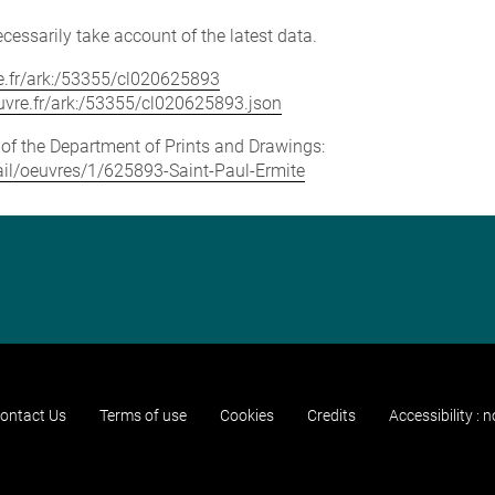
cessarily take account of the latest data.
vre.fr/ark:/53355/cl020625893
louvre.fr/ark:/53355/cl020625893.json
e of the Department of Prints and Drawings:
etail/oeuvres/1/625893-Saint-Paul-Ermite
ontact Us
Terms of use
Cookies
Credits
Accessibility : 