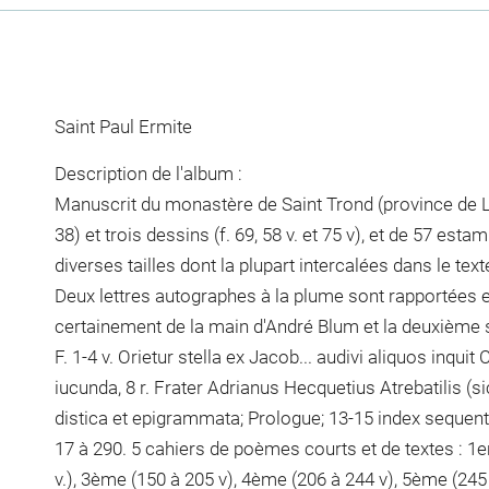
Saint Paul Ermite
Description de l'album :
Manuscrit du monastère de Saint Trond (province de Li
38) et trois dessins (f. 69, 58 v. et 75 v), et de 57 esta
diverses tailles dont la plupart intercalées dans le text
Deux lettres autographes à la plume sont rapportées en
certainement de la main d'André Blum et la deuxième 
F. 1-4 v. Orietur stella ex Jacob... audivi aliquos inqui
iucunda, 8 r. Frater Adrianus Hecquetius Atrebatilis (si
distica et epigrammata; Prologue; 13-15 index sequentis
17 à 290. 5 cahiers de poèmes courts et de textes : 1er
v.), 3ème (150 à 205 v), 4ème (206 à 244 v), 5ème (245