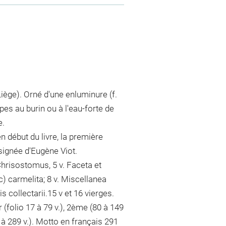
ège). Orné d'une enluminure (f.
mpes au burin ou à l'eau-forte de
e.
 début du livre, la première
signée d'Eugène Viot.
t Chrisostomus, 5 v. Faceta et
c) carmelita; 8 v. Miscellanea
 collectarii.15 v et 16 vierges.
 (folio 17 à 79 v.), 2ème (80 à 149
 à 289 v.). Motto en français 291