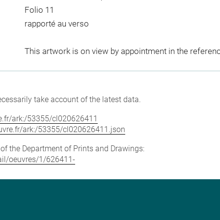
Folio 11
rapporté au verso
This artwork is on view by appointment in the referen
cessarily take account of the latest data.
vre.fr/ark:/53355/cl020626411
louvre.fr/ark:/53355/cl020626411.json
e of the Department of Prints and Drawings:
tail/oeuvres/1/626411-