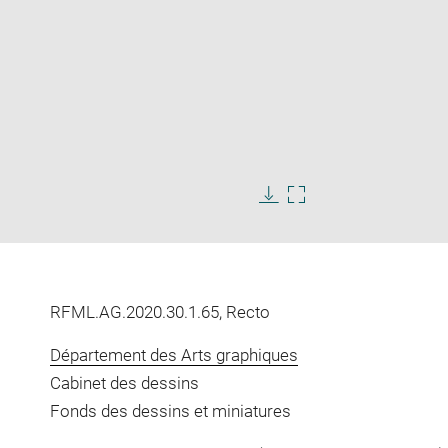
Enlarge
image
in
Download
Enlarge
new
image
image
window
in
new
window
RFML.AG.2020.30.1.65, Recto
Département des Arts graphiques
Cabinet des dessins
Fonds des dessins et miniatures