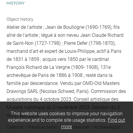
HISTORY
Object history
Atelier de l'artiste ; Jean de Boullogne (1690-1769), fils
aîné de l'artiste ; légué à son neveu Jean Claude Richard
de Saint-Non (1727-1798) ; Pierre Defer (1798-1870),
marchand d'art et expert de Louis-Philippe, actif à Paris
de 1831 à 1859 ; acquis vers 1850 par le cardinal
François Richard de La Vergne (1809- 1908), 131e
archevêque de Paris de 1886 à 1908 ; resté dans la
famille par descendance. Vendu par OMD-Old Masters
Drawings SARL (Nicolas Schwed, Paris). Commission des
acquisitions du 4 octobre 2023. Conseil artistique des
Musées nationaux du 2 novembre 2023. Décision du 2
This website uses cookies to improve your navigation
novembre 2023.
experience and to compile site usage statistics.
Find out
more
Collector / Previous owner / Commissioner / Archaeologist /