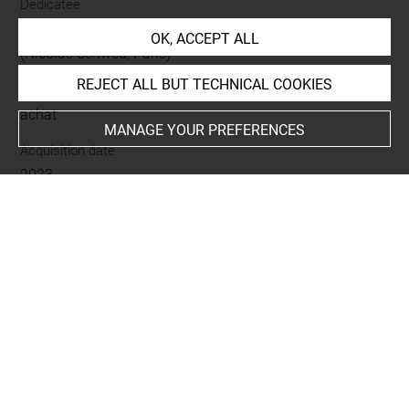
Dedicatee
Dernière provenance : OMD-Old Masters Drawings SARL
OK, ACCEPT ALL
(Nicolas Schwed, Paris)
REJECT ALL BUT TECHNICAL COOKIES
Acquisition details
achat
MANAGE YOUR PREFERENCES
Acquisition date
2023
LOCATION OF OBJECT
Current location
Réserve des grands albums
Album Boullogne Louis le Jeune -1-
Folio 39
rapporté au recto