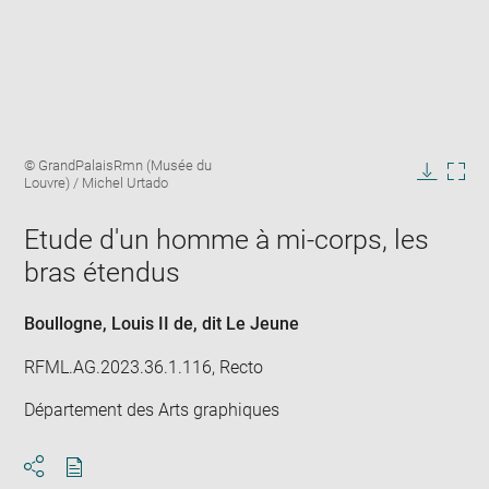
Enlarge
Image
© GrandPalaisRmn (Musée du
image
caption:
Louvre) / Michel Urtado
in
Downlo
Enla
new
image
ima
window
Etude d'un homme à mi-corps, les
in
new
bras étendus
win
Boullogne, Louis II de, dit Le Jeune
RFML.AG.2023.36.1.116, Recto
Département des Arts graphiques
Download