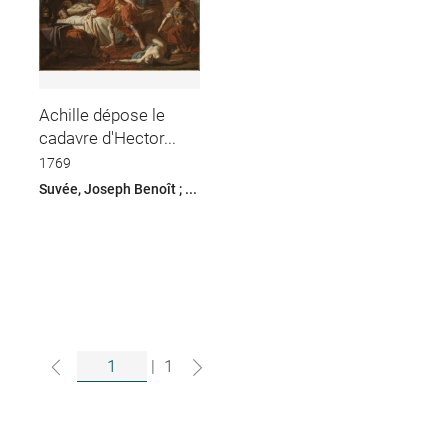
Achille dépose le
cadavre d'Hector...
1769
Suvée, Joseph Benoît ; ...
|
1