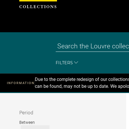
Cookies management panel
FILTERS
Due to the complete redesign of our collectio
INFORMATION
can be found, may not be up to date. We apolo
Recherche
dans
les
collections
Period
Period
Between