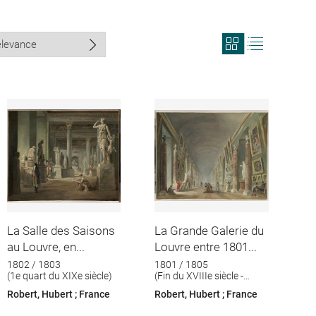
View
View
search
search
results
results
in
as
grid
list
format
La Salle des Saisons
La Grande Galerie du
au Louvre, en...
Louvre entre 1801...
1802 / 1803
1801 / 1805
(1e quart du XIXe siècle)
(Fin du XVIIIe siècle -
début du XIXè siècle)
Robert, Hubert ; France
Robert, Hubert ; France