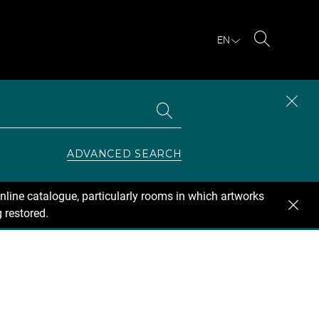
EN
Search
Search
CLOS
the
collections
SEAR
ZONE
ADVANCED SEARCH
nline catalogue, particularly rooms in which artworks
 restored.