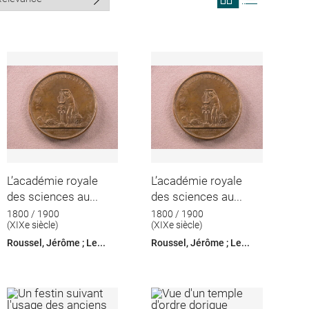
search
search
results
results
in
as
grid
list
format
L’académie royale
L’académie royale
des sciences au...
des sciences au...
1800 / 1900
1800 / 1900
(XIXe siècle)
(XIXe siècle)
Roussel, Jérôme ; Le...
Roussel, Jérôme ; Le...