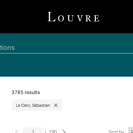
3785 results
Le Clerc, Sébastien
Close
|
190
Sort by