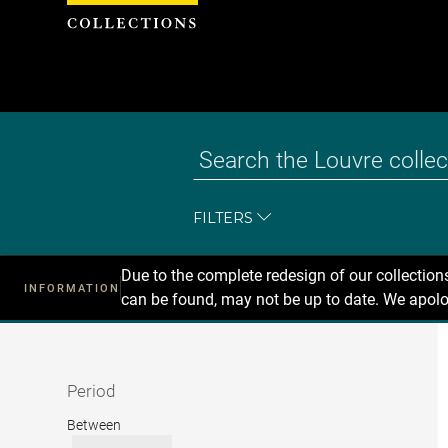
Cookies management panel
FILTERS
Due to the complete redesign of our collectio
INFORMATION
can be found, may not be up to date. We apolo
Recherche
dans
les
collections
Period
Period
Between