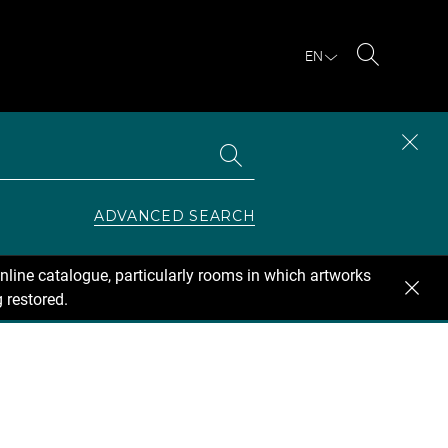
EN
Search
Search
CLOS
the
collections
SEAR
ZONE
ADVANCED SEARCH
nline catalogue, particularly rooms in which artworks
 restored.