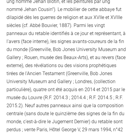
ung nommé Jehan Blotin, et les peintures par ung
nommé Jehan Cousin"). Le mobilier de cette abbaye fut
dilapidé dès les guerres de religion et aux XVIIe et XVIIIe
siècles (cf. Abbé Bouvier, 1887). Parmi les vingt
panneaux du retable identifiés à ce jour et représentant, à
l'avers (face interne), les signes avants-coureurs de la fin
du monde (Greenville, Bob Jones University Museum and
Gallery ; Rouen, musée des Beaux-Arts), et au revers (face
externe), des révélations ou des visions prophétiques
tirées de l'Ancien Testament (Greenville, Bob Jones
University Museum and Gallery ; Londres, (collection
particulière), quatre ont été acquis en 2014 et 2015 par le
musée du Louvre (R.F. 2014.3 ; 2014.4 ; R.F. 2014.5 ; R.F.
2015.2). Neuf autres panneaux ainsi que la composition
centrale (sans doute le quinzième des signes de la fin du
monde, c'est-à-dire le Jugement Dernier) du retable sont
perdus ; vente Paris, Hôtel George V, 29 mars 1994, n°42