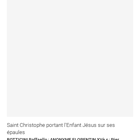
Saint Christophe portant l'Enfant Jésus sur ses
épaules
BOTTICINI Raffaello ; ANONYME FLORENTIN XVè s ; Pier...