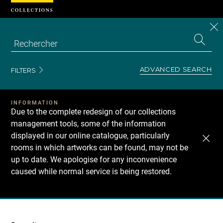
Cookies management panel
CL
Search
the
EN
S
collecti
Z
Se
ADVANCED SEARCH
FILTERS
INFORMATION
Due to the complete redesign of our collections
management tools, some of the information
displayed in our online catalogue, particularly
rooms in which artworks can be found, may not be
up to date. We apologise for any inconvenience
caused while normal service is being restored.
Recherche
dans
les