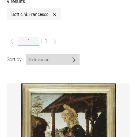
collections
9 results
Botticini, Francesco
Close
|
1
Sort by