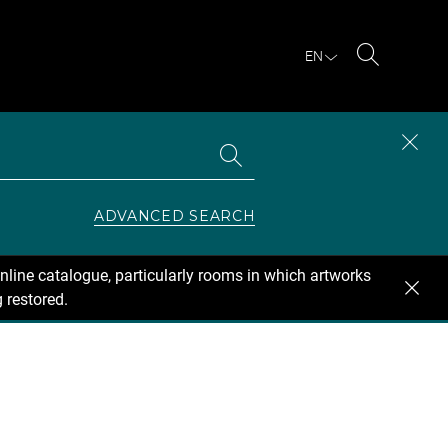
EN
Search
Search
CLOS
the
collections
SEAR
ZONE
ADVANCED SEARCH
nline catalogue, particularly rooms in which artworks
 restored.
se