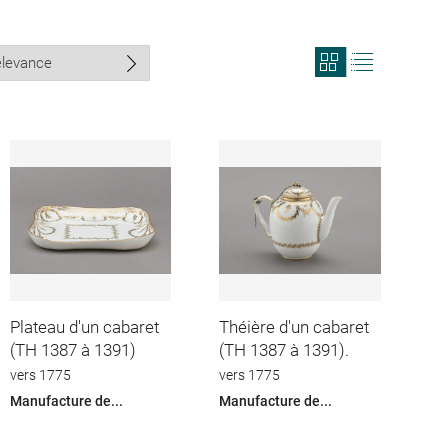
View
View
search
search
results
results
in
as
grid
list
format
Plateau d'un cabaret
Théière d'un cabaret
(TH 1387 à 1391)
(TH 1387 à 1391).
vers 1775
vers 1775
Manufacture de...
Manufacture de...