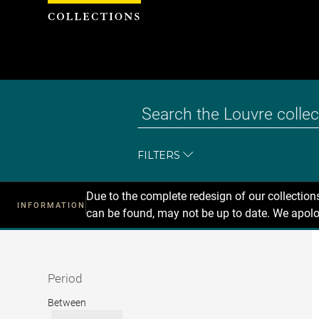
Cookies management panel
FILTERS
Due to the complete redesign of our collectio
INFORMATION
can be found, may not be up to date. We apolo
Recherche
dans
les
collections
Period
Period
Between