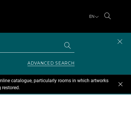
EN
Search
Search
CLOS
the
collections
SEAR
ZONE
ADVANCED SEARCH
nline catalogue, particularly rooms in which artworks
 restored.