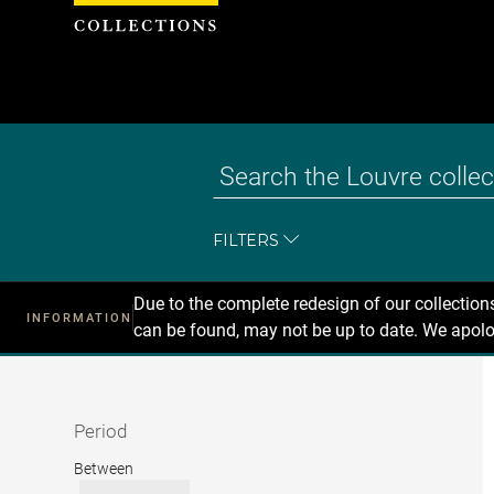
Cookies management panel
FILTERS
Due to the complete redesign of our collectio
INFORMATION
can be found, may not be up to date. We apolo
Recherche
dans
les
collections
Period
Period
Between