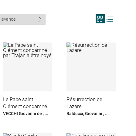
View
View
search
search
results
results
in
as
grid
list
format
Le Pape saint
Résurrection de
Clément condamné...
Lazare
VECCHI Giovanni de ; ...
Balducci, Giovanni ; ...