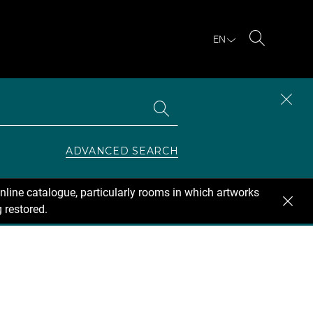
EN
Search
Search
CLOS
the
collections
SEAR
ZONE
ADVANCED SEARCH
nline catalogue, particularly rooms in which artworks
 restored.