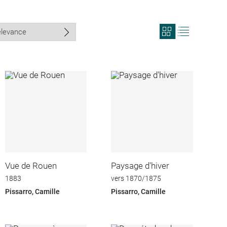
View
View
search
search
results
results
in
as
grid
list
format
Vue de Rouen
Paysage d'hiver
1883
vers 1870/1875
Pissarro, Camille
Pissarro, Camille