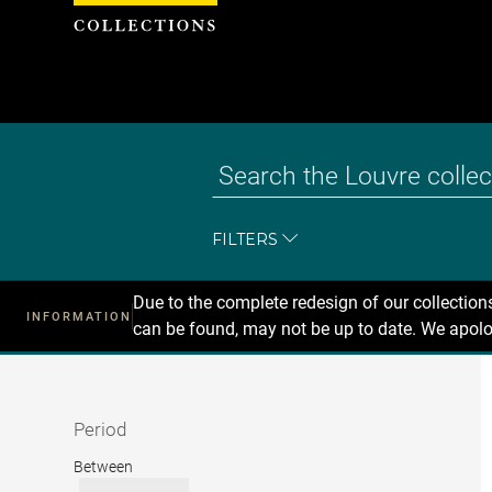
Cookies management panel
FILTERS
Due to the complete redesign of our collectio
INFORMATION
can be found, may not be up to date. We apolo
Recherche
dans
les
collections
Period
Period
Between