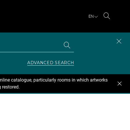
EN
Search
Search
CLOS
the
collections
SEAR
ZONE
ADVANCED SEARCH
nline catalogue, particularly rooms in which artworks
 restored.