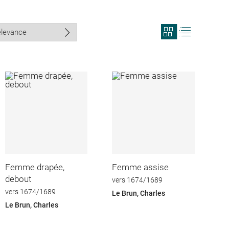
View
View
search
search
results
results
in
as
grid
list
format
Femme drapée,
Femme assise
debout
vers 1674/1689
vers 1674/1689
Le Brun, Charles
Le Brun, Charles