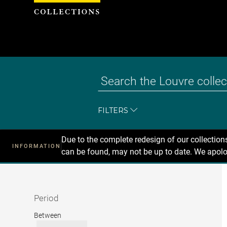
Cookies management panel
FILTERS
Due to the complete redesign of our collectio
INFORMATION
can be found, may not be up to date. We apolo
Recherche
dans
les
collections
Period
Period
Between