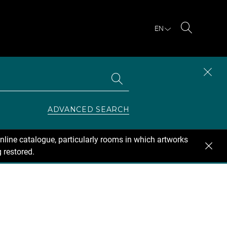
EN
Search
Search
CLOS
the
collections
SEAR
ZONE
ADVANCED SEARCH
nline catalogue, particularly rooms in which artworks
 restored.