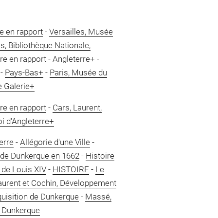
e en rapport
-
Versailles, Musée
is, Bibliothèque Nationale,
re en rapport
-
Angleterre+
-
-
Pays-Bas+
-
Paris, Musée du
e Galerie+
re en rapport
-
Cars, Laurent,
roi d'Angleterre+
erre
-
Allégorie d'une Ville
-
 de Dunkerque en 1662
-
Histoire
 de Louis XIV
-
HISTOIRE
-
Le
aurent et Cochin, Développement
quisition de Dunkerque
-
Massé,
e Dunkerque