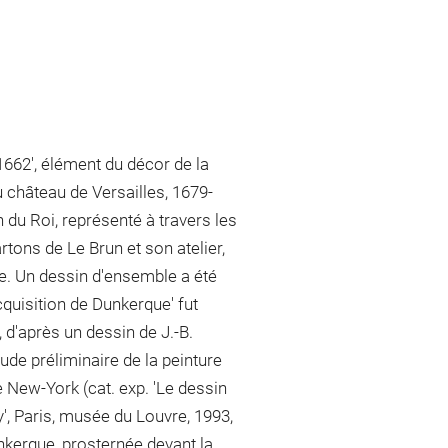
1662', élément du décor de la
u château de Versailles, 1679-
n du Roi, représenté à travers les
ons de Le Brun et son atelier,
re. Un dessin d'ensemble a été
cquisition de Dunkerque' fut
, d'après un dessin de J.-B.
tude préliminaire de la peinture
 New-York (cat. exp. 'Le dessin
', Paris, musée du Louvre, 1993,
Dunkerque, prosternée devant la