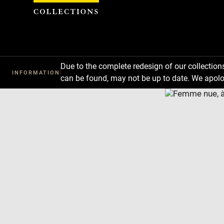
Cookies management panel
Due to the complete redesign of our collectio
INFORMATION
can be found, may not be up to date. We apolo
Download
Next
Previous