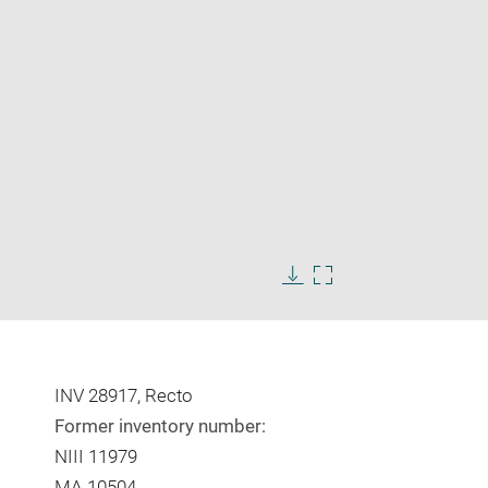
Enlarge
image
Download
Enlarge
in
image
image
new
in
window
new
window
INV 28917, Recto
Former inventory number:
NIII 11979
MA 10504