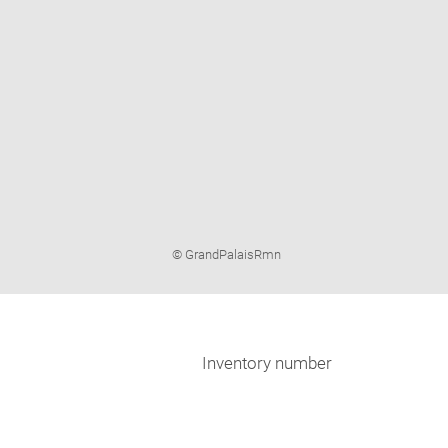
Image
© GrandPalaisRmn
caption:
Inventory number