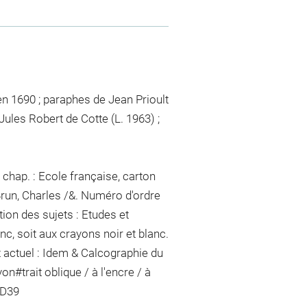
en 1690 ; paraphes de Jean Prioult
Jules Robert de Cotte (L. 1963) ;
chap. : Ecole française, carton
Brun, Charles /&. Numéro d'ordre
ion des sujets : Etudes et
nc, soit aux crayons noir et blanc.
 actuel : Idem & Calcographie du
yon
#
trait oblique / à l'encre / à
DD39