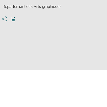
Département des Arts graphiques
Download
Share
pdf