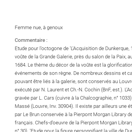
Femme nue, à genoux
Commentaire :
Etude pour l'octogone de 'L'Acquisition de Dunkerque, 
voûte de la Grande Galerie, près du salon de la Paix, a
1684. Le thème du décor de la voûte est la glorificatio
événements de son règne. De nombreux dessins et cart
pouvant être liés à la galerie, sont conservés au Louv
exécuté par N. Laurent et Ch.-N. Cochin (BnF, est.). L'A
gravée par L. Cars (cuivre à la Chalcographie, n° 1033)
Massé (Louvre, Inv. 30904). Il existe par ailleurs une é
par Le Brun conservée à la Pierpont Morgan Library de
français. Chefs-d'oeuvre de la Pierpont Morgan Library
n° 30). 'Etude pour la figure personnifiant la ville de 