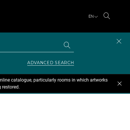
EN
Search
Search
CLOS
the
collections
SEAR
ZONE
ADVANCED SEARCH
nline catalogue, particularly rooms in which artworks
 restored.