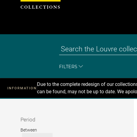
Cookies management panel
FILTERS
Due to the complete redesign of our collectio
INFORMATION
can be found, may not be up to date. We apolo
Recherche
dans
les
collections
Period
Period
Between