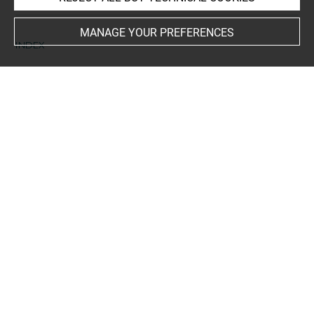
MANAGE YOUR PREFERENCES
INDEX
Collections
Lemoine-Bouchard, Nathalie
People
Montalembert, Rosalie Gasparrine de
-
Montalembert,
Marc René de (1714-1800)+
-
Cadet, Rosalie Louise (vers
1770-?)+
-
Montalembert, Rosalie Louise née Cadet (vers
1770-?)+
-
Cadet, Claude Antoine+
-
Cadet de Gassicourt,
Mlle (miniaturiste)+
Techniques
miniature
-
ivoire