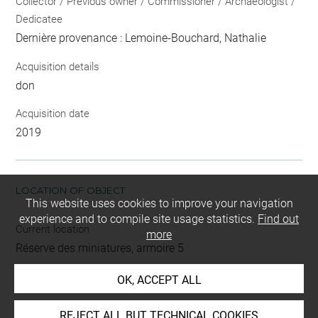
Collector / Previous owner / Commissioner / Archaeologist /
Dedicatee
Dernière provenance : Lemoine-Bouchard, Nathalie
Acquisition details
don
Acquisition date
2019
LOCATION OF OBJECT
This website uses cookies to improve your navigation
experience and to compile site usage statistics.
Find out
Current location
more
Réserve des miniatures, armoire 5
OK, ACCEPT ALL
This artwork is on view by appointment in the reference
room for prints and drawings
REJECT ALL BUT TECHNICAL COOKIES