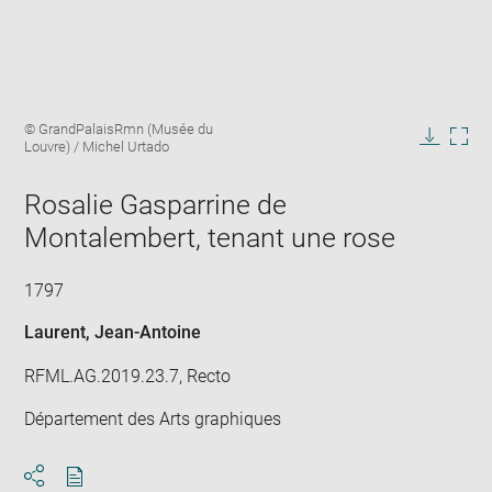
Enlarge
Image
© GrandPalaisRmn (Musée du
image
caption:
Louvre) / Michel Urtado
in
Downlo
Enla
new
image
ima
window
Rosalie Gasparrine de
in
new
Montalembert, tenant une rose
win
1797
Laurent, Jean-Antoine
RFML.AG.2019.23.7, Recto
Département des Arts graphiques