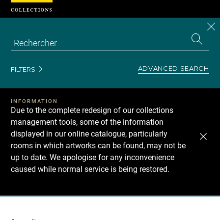
Cookies management panel
CL
Search
the
EN
S
collecti
Z
Se
ADVANCED SEARCH
FILTERS
INFORMATION
Due to the complete redesign of our collections
management tools, some of the information
displayed in our online catalogue, particularly
rooms in which artworks can be found, may not be
up to date. We apologise for any inconvenience
caused while normal service is being restored.
Recherche
dans
les