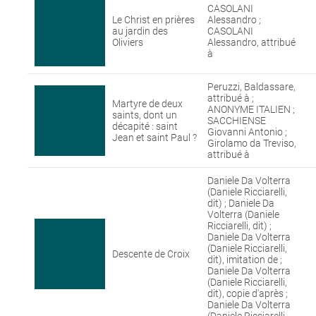
CASOLANI
Le Christ en prières
Alessandro ;
au jardin des
CASOLANI
Oliviers
Alessandro, attribué
à
Peruzzi, Baldassare,
attribué à ;
Martyre de deux
ANONYME ITALIEN ;
saints, dont un
SACCHIENSE
décapité : saint
Giovanni Antonio ;
Jean et saint Paul ?
Girolamo da Treviso,
attribué à
Daniele Da Volterra
(Daniele Ricciarelli,
dit) ; Daniele Da
Volterra (Daniele
Ricciarelli, dit) ;
Daniele Da Volterra
(Daniele Ricciarelli,
Descente de Croix
dit), imitation de ;
Daniele Da Volterra
(Daniele Ricciarelli,
dit), copie d'après ;
Daniele Da Volterra