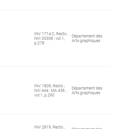
INV 1714.C, Recto ;
Département des
NIII 35308 ; vol.1,
Arts graphiques
p.278
INV 1809, Recto ;
Département des
NIII 444 ; MA 436 ;
Arts graphiques
vol.1, p.295
INV 2819, Recto ;