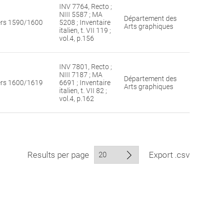
INV 7764, Recto ;
NIII 5587 ; MA
Département des
ers 1590/1600
5208 ; Inventaire
Arts graphiques
italien, t. VII 119 ;
vol.4, p.156
INV 7801, Recto ;
NIII 7187 ; MA
Département des
ers 1600/1619
6691 ; Inventaire
Arts graphiques
italien, t. VII 82 ;
vol.4, p.162
Results per page
Export .csv