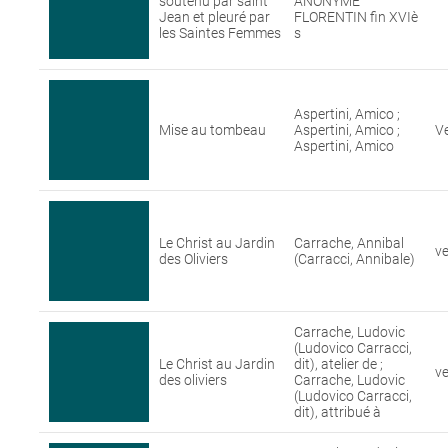
soutenu par saint
ANONYME
Jean et pleuré par
FLORENTIN fin XVIè
les Saintes Femmes
s
Aspertini, Amico ;
Mise au tombeau
Aspertini, Amico ;
V
Aspertini, Amico
Le Christ au Jardin
Carrache, Annibal
v
des Oliviers
(Carracci, Annibale)
Carrache, Ludovic
(Ludovico Carracci,
Le Christ au Jardin
dit), atelier de ;
v
des oliviers
Carrache, Ludovic
(Ludovico Carracci,
dit), attribué à