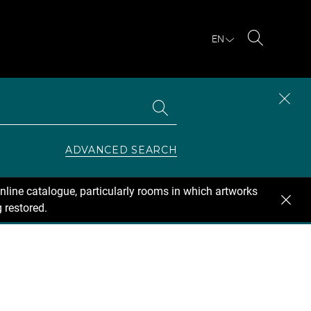
EN
Search
Search
CLOS
the
collections
SEAR
ZONE
ADVANCED SEARCH
nline catalogue, particularly rooms in which artworks
 restored.