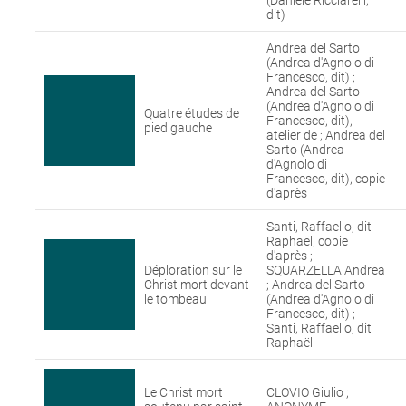
(Daniele Ricciarelli,
dit)
Andrea del Sarto
(Andrea d'Agnolo di
Francesco, dit) ;
Andrea del Sarto
(Andrea d'Agnolo di
Quatre études de
Francesco, dit),
pied gauche
atelier de ; Andrea del
Sarto (Andrea
d'Agnolo di
Francesco, dit), copie
d'après
Santi, Raffaello, dit
Raphaël, copie
d'après ;
Déploration sur le
SQUARZELLA Andrea
Christ mort devant
; Andrea del Sarto
le tombeau
(Andrea d'Agnolo di
Francesco, dit) ;
Santi, Raffaello, dit
Raphaël
Le Christ mort
CLOVIO Giulio ;