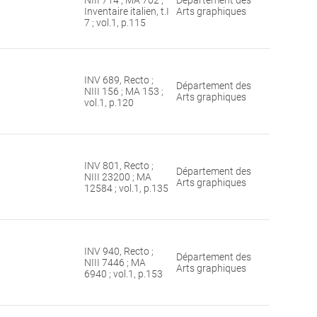
NIII 714 ; MA 702 ;
Département des
Inventaire italien, t.I
Arts graphiques
7 ; vol.1, p.115
INV 689, Recto ;
Département des
NIII 156 ; MA 153 ;
Arts graphiques
vol.1, p.120
INV 801, Recto ;
Département des
NIII 23200 ; MA
Arts graphiques
12584 ; vol.1, p.135
INV 940, Recto ;
Département des
NIII 7446 ; MA
Arts graphiques
6940 ; vol.1, p.153