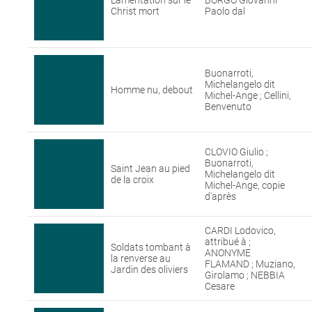
Lamentation sur le
BORGO Giovanni
Christ mort
Paolo dal
Buonarroti,
Michelangelo dit
Homme nu, debout
Michel-Ange ; Cellini,
Benvenuto
CLOVIO Giulio ;
Buonarroti,
Saint Jean au pied
Michelangelo dit
de la croix
Michel-Ange, copie
d'après
CARDI Lodovico,
attribué à ;
Soldats tombant à
ANONYME
la renverse au
FLAMAND ; Muziano,
Jardin des oliviers
Girolamo ; NEBBIA
Cesare