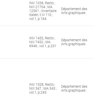
INV 1036, Recto ;
NIII 21704 ; MA
Département des
12561 ; Inventaire
Arts graphiques
italien, t.III 110 ;
vol.1, p.164
INV 1432, Recto ;
Département des
NIII 7452 ; MA
Arts graphiques
6946 ; vol.1, p.231
INV 1528, Recto ;
Département des
NIII 347 ; MA 343 ;
Arts graphiques
vol.1, p.245