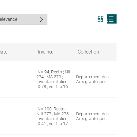
View
View
search
search
results
results
in
as
grid
list
format
ate
Inv. no.
Collection
INV 94, Recto ; NIII
274 ; MA 270 ;
Département des
Inventaire italien, t.
Arts graphiques
IX 78 ; vol.1, p.16
INV 100, Recto ;
NIII 277 ; MA 273 ;
Département des
Inventaire italien, t.
Arts graphiques
IX 41 ; vol.1, p.17