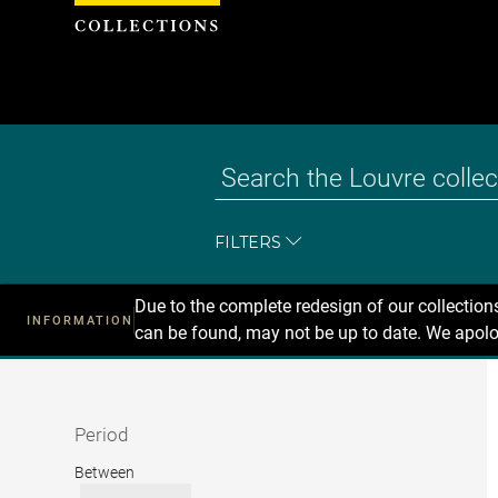
Cookies management panel
FILTERS
Due to the complete redesign of our collectio
INFORMATION
can be found, may not be up to date. We apolo
Recherche
dans
les
collections
Period
Period
Between