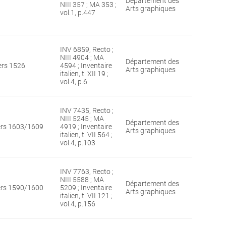
Département des
NIII 357 ; MA 353 ;
Arts graphiques
vol.1, p.447
INV 6859, Recto ;
NIII 4904 ; MA
Département des
ers 1526
4594 ; Inventaire
Arts graphiques
italien, t. XII 19 ;
vol.4, p.6
INV 7435, Recto ;
NIII 5245 ; MA
Département des
ers 1603/1609
4919 ; Inventaire
Arts graphiques
italien, t. VII 564 ;
vol.4, p.103
INV 7763, Recto ;
NIII 5588 ; MA
Département des
ers 1590/1600
5209 ; Inventaire
Arts graphiques
italien, t. VII 121 ;
vol.4, p.156