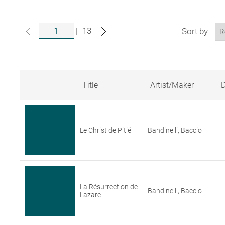
|
13
Sort by
Title
Artist/Maker
D
Search
results
for
artworks
Le Christ de Pitié
Bandinelli, Baccio
in
the
Louvre
collections
La Résurrection de
Bandinelli, Baccio
Lazare