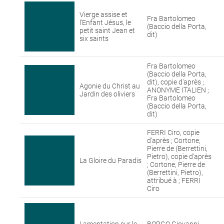
Vierge assise et
Fra Bartolomeo
l'Enfant Jésus, le
(Baccio della Porta,
petit saint Jean et
dit)
six saints
Fra Bartolomeo
(Baccio della Porta,
dit), copie d'après ;
Agonie du Christ au
ANONYME ITALIEN ;
Jardin des oliviers
Fra Bartolomeo
(Baccio della Porta,
dit)
FERRI Ciro, copie
d'après ; Cortone,
Pierre de (Berrettini,
Pietro), copie d'après
La Gloire du Paradis
; Cortone, Pierre de
(Berrettini, Pietro),
attribué à ; FERRI
Ciro