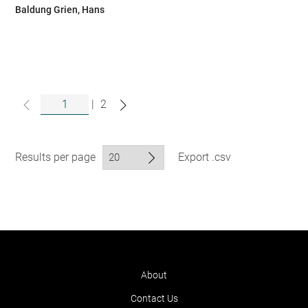
Baldung Grien, Hans
|
2
Results per page
Export .csv
About
Contact Us