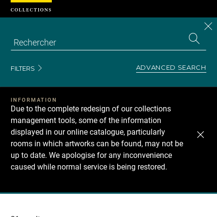
Cookies management panel
CL
Search
the
EN
S
collecti
Z
Se
ADVANCED SEARCH
FILTERS
INFORMATION
Due to the complete redesign of our collections
management tools, some of the information
displayed in our online catalogue, particularly
rooms in which artworks can be found, may not be
up to date. We apologise for any inconvenience
caused while normal service is being restored.
Recherche
dans
les