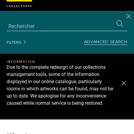
Cookies management panel
CL
Search
the
EN
S
collecti
Z
Se
ADVANCED SEARCH
FILTERS
INFORMATION
Due to the complete redesign of our collections
management tools, some of the information
displayed in our online catalogue, particularly
rooms in which artworks can be found, may not be
up to date. We apologise for any inconvenience
caused while normal service is being restored.
Recherche
dans
les