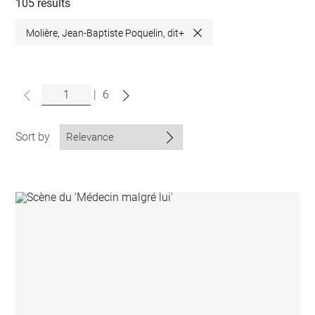
collections
105 results
Molière, Jean-Baptiste Poquelin, dit+
Close
|
6
Sort by