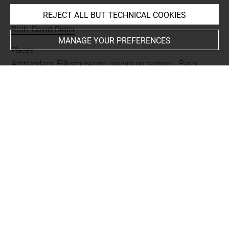
REJECT ALL BUT TECHNICAL COOKIES
Collections
Roth, David-Didier
MANAGE YOUR PREFERENCES
Places
Amsterdam, Rijksmuseum, oeuvre en rapport
-
Paris,
Bibliothèque Nationale, département des Manuscrits,
oeuvre en rapport
-
Kristineholm, château, oeuvre en
rapport
People
Molière, Jean-Baptiste Poquelin, dit+
-
Chedel, Pierre-
Quentin, gravure en rapport
-
Rothschild, James de+
Subjects
théâtre
Techniques
eau-forte
-
burin