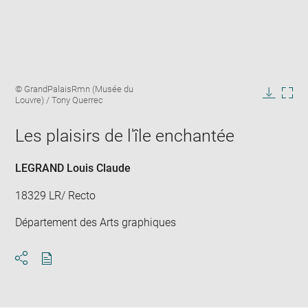
Enlarge
Image
© GrandPalaisRmn (Musée du
image
caption:
Louvre) / Tony Querrec
in
Downlo
Enla
new
image
ima
window
Les plaisirs de l'île enchantée
in
new
win
LEGRAND Louis Claude
18329 LR/ Recto
Département des Arts graphiques
Download
Share
pdf