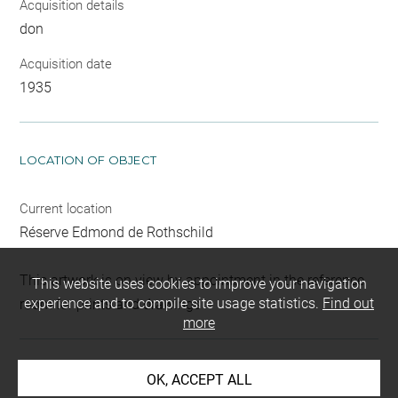
Acquisition details
don
Acquisition date
1935
LOCATION OF OBJECT
Current location
Réserve Edmond de Rothschild
This artwork is on view by appointment in the reference
This website uses cookies to improve your navigation
experience and to compile site usage statistics.
Find out
room for prints and drawings
more
INDEX
OK, ACCEPT ALL