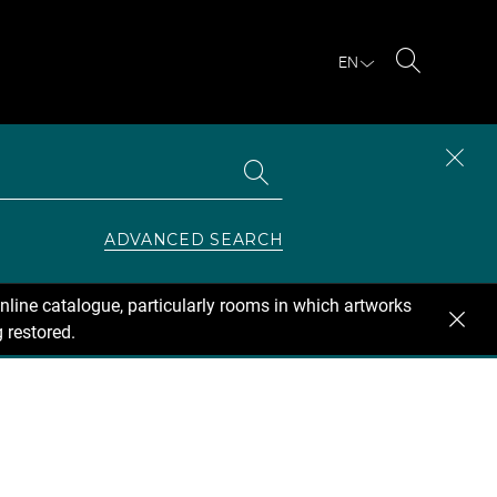
EN
Search
Search
CLOS
the
collections
SEAR
ZONE
ADVANCED SEARCH
nline catalogue, particularly rooms in which artworks
 restored.