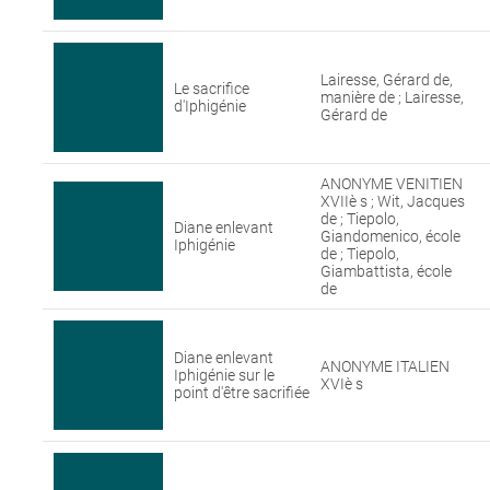
Lairesse, Gérard de,
Le sacrifice
manière de ; Lairesse,
d'Iphigénie
Gérard de
ANONYME VENITIEN
XVIIè s ; Wit, Jacques
de ; Tiepolo,
Diane enlevant
Giandomenico, école
Iphigénie
de ; Tiepolo,
Giambattista, école
de
Diane enlevant
ANONYME ITALIEN
Iphigénie sur le
XVIè s
point d'être sacrifiée