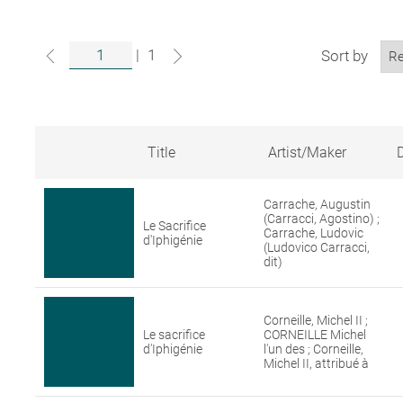
|
1
Sort by
Title
Artist/Maker
Search
results
Carrache, Augustin
for
(Carracci, Agostino) ;
Le Sacrifice
artworks
Carrache, Ludovic
d'Iphigénie
in
(Ludovico Carracci,
the
dit)
Louvre
collections
Corneille, Michel II ;
Le sacrifice
CORNEILLE Michel
d'Iphigénie
l'un des ; Corneille,
Michel II, attribué à