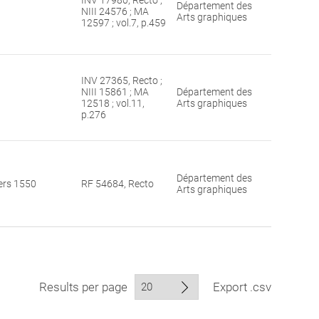
INV 17980, Recto ;
Département des
NIII 24576 ; MA
Arts graphiques
12597 ; vol.7, p.459
INV 27365, Recto ;
NIII 15861 ; MA
Département des
12518 ; vol.11,
Arts graphiques
p.276
Département des
ers 1550
RF 54684, Recto
Arts graphiques
Results per page
Export .csv