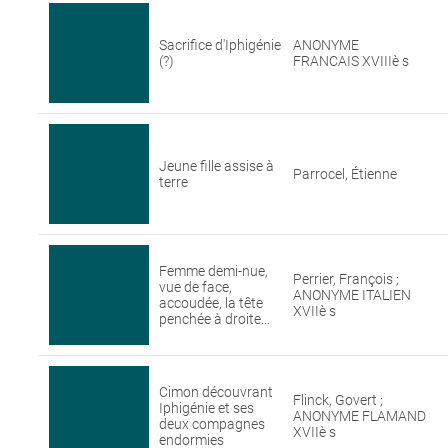
Sacrifice d'Iphigénie
ANONYME
(?)
FRANCAIS XVIIIè s
Jeune fille assise à
Parrocel, Étienne
terre
Femme demi-nue,
Perrier, François ;
vue de face,
ANONYME ITALIEN
accoudée, la tête
XVIIè s
penchée à droite...
Cimon découvrant
Flinck, Govert ;
Iphigénie et ses
ANONYME FLAMAND
deux compagnes
XVIIè s
endormies