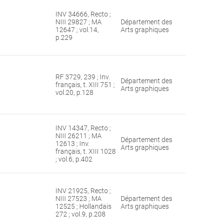
INV 34666, Recto ;
NIII 29827 ; MA
Département des
12647 ; vol.14,
Arts graphiques
p.229
RF 3729, 239 ; Inv.
Département des
français, t. XIII 751 ;
Arts graphiques
vol.20, p.128
INV 14347, Recto ;
NIII 26211 ; MA
Département des
12613 ; Inv.
Arts graphiques
français, t. XIII 1028
; vol.6, p.402
INV 21925, Recto ;
NIII 27523 ; MA
Département des
12525 ; Hollandais
Arts graphiques
272 ; vol.9, p.208