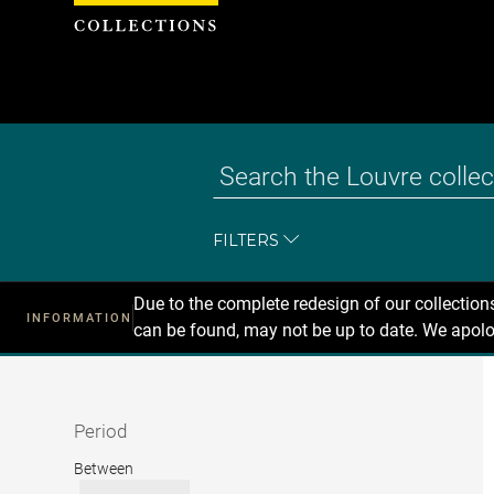
Cookies management panel
FILTERS
Due to the complete redesign of our collectio
INFORMATION
can be found, may not be up to date. We apolo
Recherche
dans
les
collections
Period
Period
Between