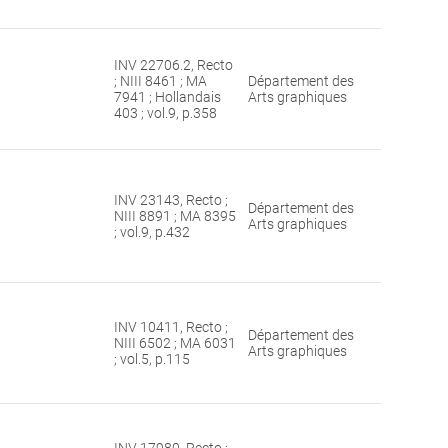
INV 22706.2, Recto
; NIII 8461 ; MA
Département des
7941 ; Hollandais
Arts graphiques
403 ; vol.9, p.358
INV 23143, Recto ;
Département des
NIII 8891 ; MA 8395
Arts graphiques
; vol.9, p.432
INV 10411, Recto ;
Département des
NIII 6502 ; MA 6031
Arts graphiques
; vol.5, p.115