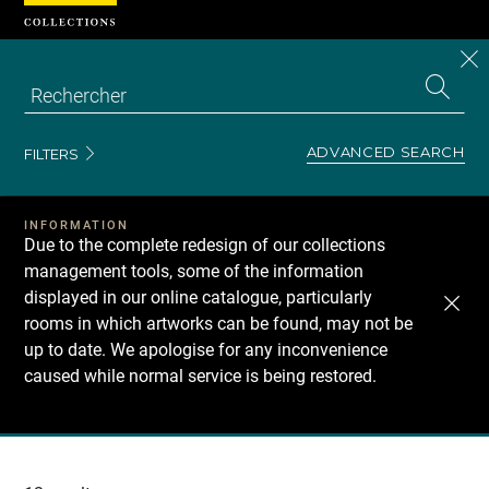
Cookies management panel
CL
Search
the
EN
S
collecti
Z
Se
ADVANCED SEARCH
FILTERS
INFORMATION
Due to the complete redesign of our collections
management tools, some of the information
displayed in our online catalogue, particularly
rooms in which artworks can be found, may not be
up to date. We apologise for any inconvenience
caused while normal service is being restored.
Recherche
dans
les