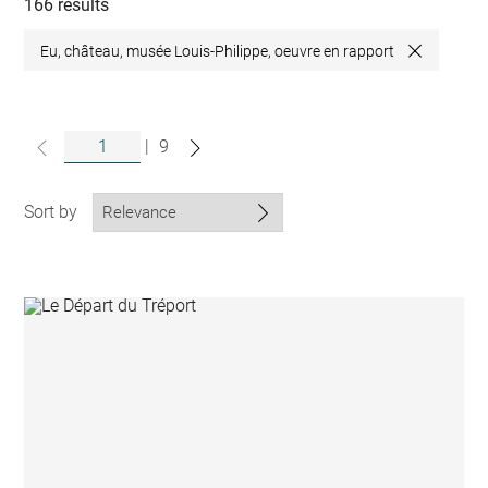
collections
166 results
Eu, château, musée Louis-Philippe, oeuvre en rapport
Close
|
9
Sort by