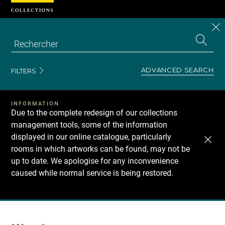
Cookies management panel
CL
Search
the
EN
S
collecti
Z
Se
ADVANCED SEARCH
FILTERS
INFORMATION
Due to the complete redesign of our collections
management tools, some of the information
displayed in our online catalogue, particularly
rooms in which artworks can be found, may not be
up to date. We apologise for any inconvenience
caused while normal service is being restored.
Recherche
dans
les