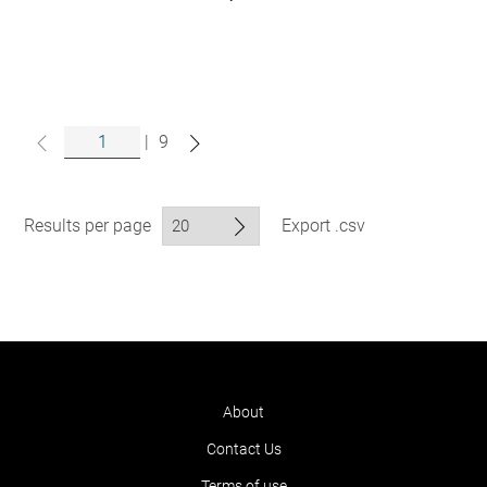
|
9
Results per page
Export .csv
About
Contact Us
Terms of use