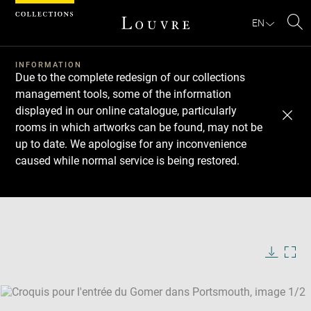
Cookies management panel
EN
Se
INFORMATION
Due to the complete redesign of our collections
management tools, some of the information
displayed in our online catalogue, particularly
rooms in which artworks can be found, may not be
up to date. We apologise for any inconvenience
caused while normal service is being restored.
Download
Next
Previous
Enlarge
image
Enlarge
in
image
new
in
Image
Downlo
Enla
caption:
window
new
image
ima
window
SKIP IMAGE CAROUSEL
in
new