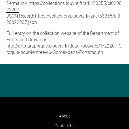
Permalink:
https://collections.louvre.fr/ark:/53355/cl0200
22207
JSON Record:
https://collections.louvre.fr/ark:/53355/cl0
20022207.json
Full entry on the collection website of the Department of
Prints and Drawings:
http://arts-graphiques.louvre.fr/detail/oeuvres/1/22207-C
roquis-pour-lentree-du-Gomer-dans-Portsmouth
About
Contact Us