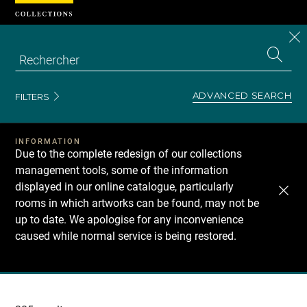
Cookies management panel
CL
Search
the
EN
S
collecti
Z
Se
ADVANCED SEARCH
FILTERS
INFORMATION
Due to the complete redesign of our collections
management tools, some of the information
displayed in our online catalogue, particularly
rooms in which artworks can be found, may not be
up to date. We apologise for any inconvenience
caused while normal service is being restored.
Recherche
dans
les