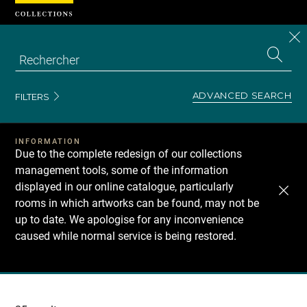
Cookies management panel
CL
Search
the
EN
S
collecti
Z
Se
ADVANCED SEARCH
FILTERS
INFORMATION
Due to the complete redesign of our collections
management tools, some of the information
displayed in our online catalogue, particularly
rooms in which artworks can be found, may not be
up to date. We apologise for any inconvenience
caused while normal service is being restored.
Recherche
dans
les