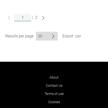
|
2
Results per page
Export .csv
About
Contact Us
Terms of use
Cookies