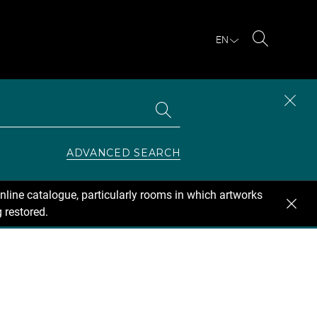
EN
Search
Search
CLOS
the
collections
SEAR
ZONE
ADVANCED SEARCH
nline catalogue, particularly rooms in which artworks
 restored.