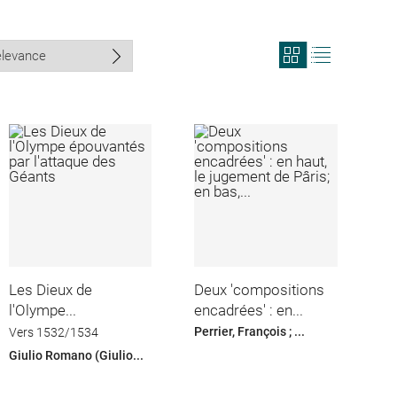
View
View
search
search
results
results
in
as
grid
list
format
Les Dieux de
Deux 'compositions
l'Olympe...
encadrées' : en...
Perrier, François ; ...
Vers 1532/1534
Giulio Romano (Giulio...