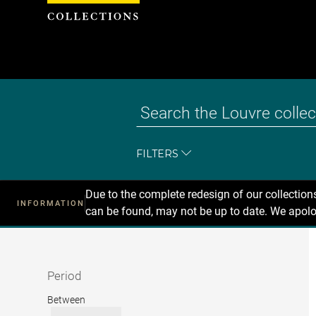
Cookies management panel
FILTERS
Due to the complete redesign of our collectio
INFORMATION
can be found, may not be up to date. We apolo
Recherche
dans
les
collections
Period
Period
Between