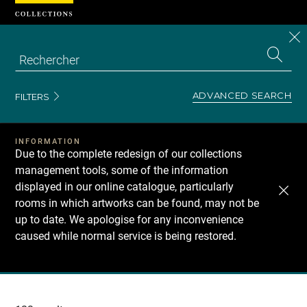
Cookies management panel
CL
Search
the
EN
S
collecti
Z
Se
ADVANCED SEARCH
FILTERS
INFORMATION
Due to the complete redesign of our collections
management tools, some of the information
displayed in our online catalogue, particularly
rooms in which artworks can be found, may not be
up to date. We apologise for any inconvenience
caused while normal service is being restored.
Recherche
dans
les