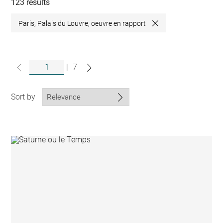
collections
123 results
Paris, Palais du Louvre, oeuvre en rapport
Close
|
7
Sort by