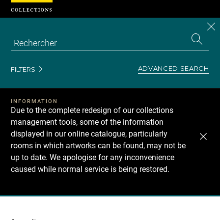
Cookies management panel
CL
Search
the
EN
S
collecti
Z
Se
ADVANCED SEARCH
FILTERS
INFORMATION
Due to the complete redesign of our collections
management tools, some of the information
displayed in our online catalogue, particularly
rooms in which artworks can be found, may not be
up to date. We apologise for any inconvenience
caused while normal service is being restored.
Recherche
dans
les