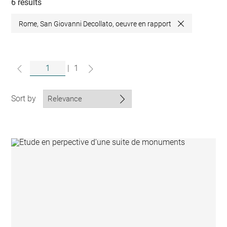
collections
6 results
Rome, San Giovanni Decollato, oeuvre en rapport
Close
|
1
Sort by