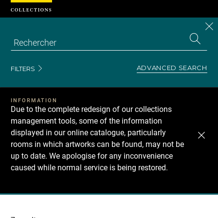
Cookies management panel
CL
Search
the
EN
S
collecti
Z
Se
ADVANCED SEARCH
FILTERS
INFORMATION
Due to the complete redesign of our collections
management tools, some of the information
displayed in our online catalogue, particularly
rooms in which artworks can be found, may not be
up to date. We apologise for any inconvenience
caused while normal service is being restored.
Recherche
dans
les