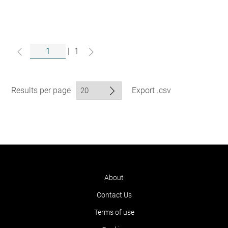
|
1
Results per page
Export .csv
About
Contact Us
Terms of use