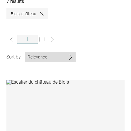
collections
7 results
Blois, château
Close
|
1
Sort by