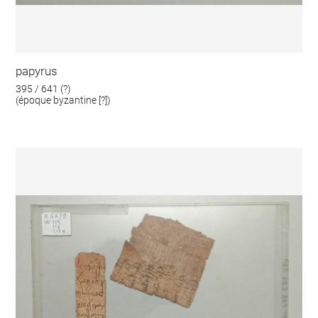
papyrus
395 / 641 (?)
(époque byzantine [?])