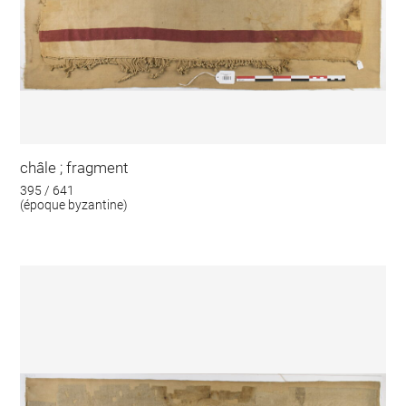
châle ; fragment
395 / 641
(époque byzantine)