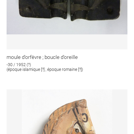
moule d'orfèvre ; boucle d'oreille
-30 / 1952 (?)
(époque islamique [?] ; époque romaine [?])