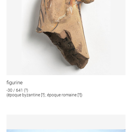
figurine
-30 / 641 (?)
(époque byzantine [?] ; époque romaine [?])