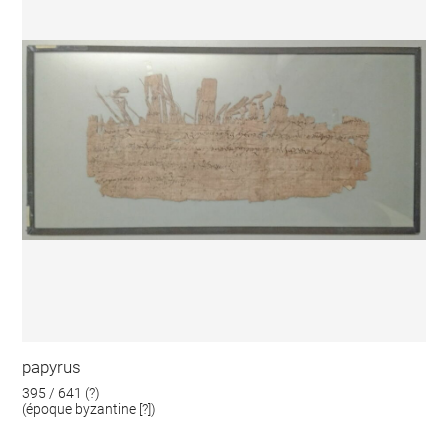
papyrus
395 / 641 (?)
(époque byzantine [?])