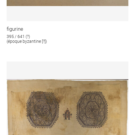
figurine
395 / 641 (?)
(époque byzantine [?])