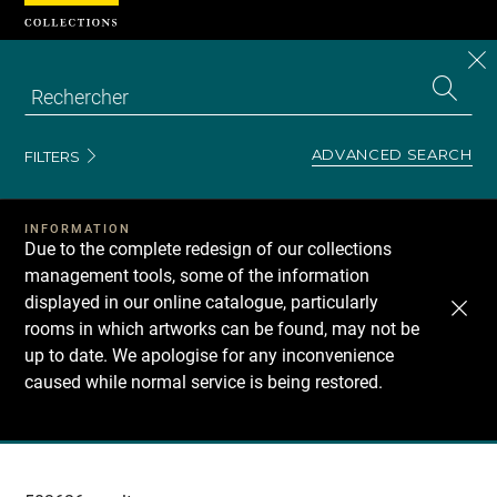
Cookies management panel
CL
Search
the
EN
S
collecti
Z
Se
ADVANCED SEARCH
FILTERS
INFORMATION
Due to the complete redesign of our collections
management tools, some of the information
displayed in our online catalogue, particularly
rooms in which artworks can be found, may not be
up to date. We apologise for any inconvenience
caused while normal service is being restored.
Recherche
dans
les