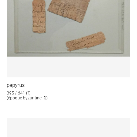
papyrus
395 / 641 (?)
(époque byzantine [?])