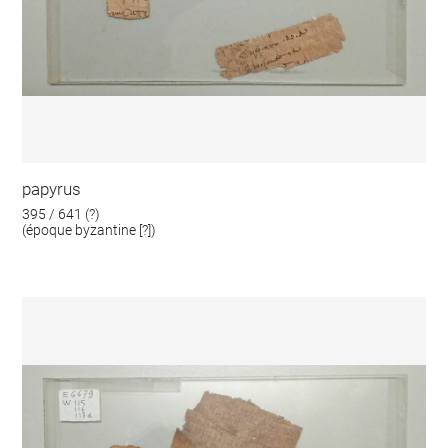
papyrus
395 / 641 (?)
(époque byzantine [?])