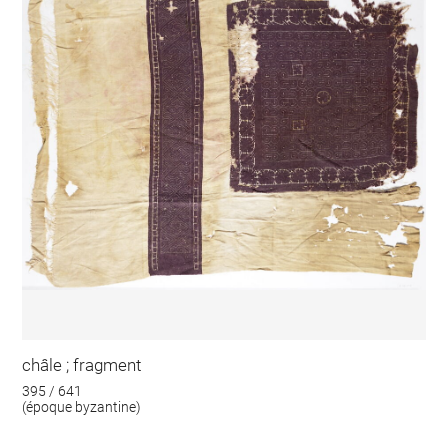
châle ; fragment
395 / 641
(époque byzantine)