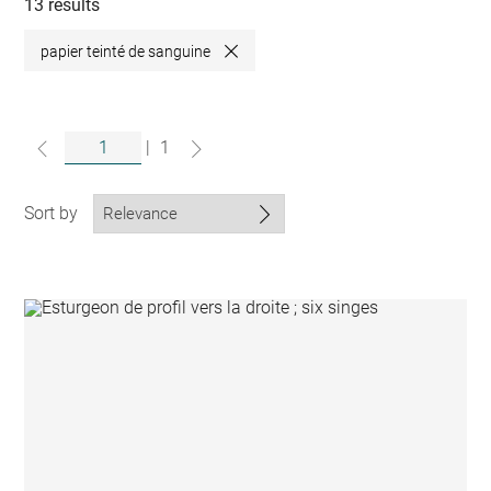
collections
13 results
papier teinté de sanguine
Close
|
1
Sort by