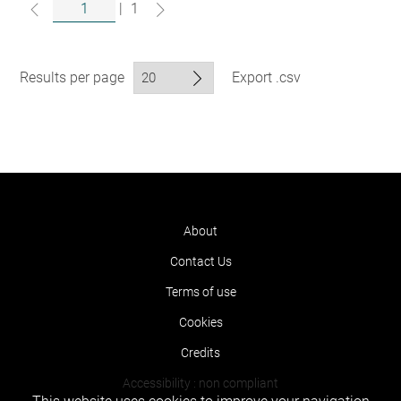
|
1
Results per page
Export .csv
About
Contact Us
Terms of use
Cookies
Credits
Accessibility : non compliant