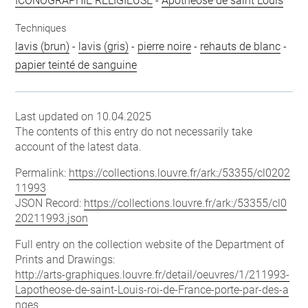
ICONOGRAPHIE RELIGIEUSE
-
Apothéose de saint Louis
Techniques
lavis (brun)
-
lavis (gris)
-
pierre noire
-
rehauts de blanc
-
papier teinté de sanguine
Last updated on 10.04.2025
The contents of this entry do not necessarily take
account of the latest data.
Permalink:
https://collections.louvre.fr/ark:/53355/cl0202
11993
JSON Record:
https://collections.louvre.fr/ark:/53355/cl0
20211993.json
Full entry on the collection website of the Department of
Prints and Drawings:
http://arts-graphiques.louvre.fr/detail/oeuvres/1/211993-
Lapotheose-de-saint-Louis-roi-de-France-porte-par-des-a
nges