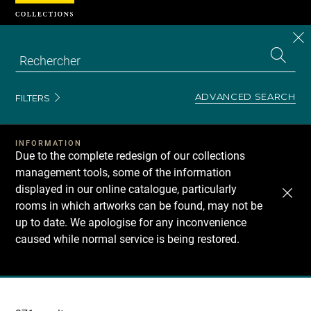
Cookies management panel
CL
Search
the
EN
S
collecti
Z
Se
ADVANCED SEARCH
FILTERS
INFORMATION
Due to the complete redesign of our collections
management tools, some of the information
displayed in our online catalogue, particularly
rooms in which artworks can be found, may not be
up to date. We apologise for any inconvenience
caused while normal service is being restored.
Recherche
dans
les