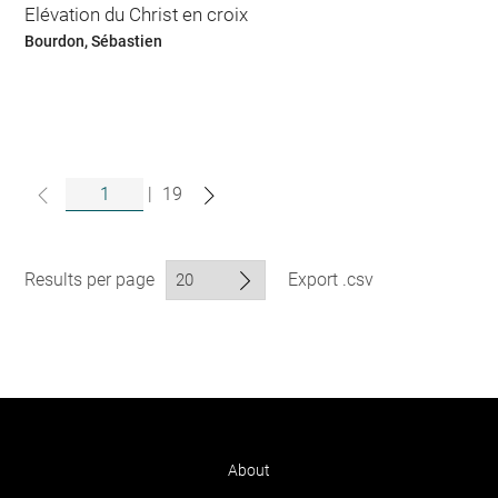
Elévation du Christ en croix
Bourdon, Sébastien
|
19
Results per page
Export .csv
About