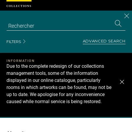
Cookies management panel
CL
Search
the
EN
S
collecti
Z
Se
ADVANCED SEARCH
FILTERS
INFORMATION
Due to the complete redesign of our collections
management tools, some of the information
displayed in our online catalogue, particularly
rooms in which artworks can be found, may not be
up to date. We apologise for any inconvenience
caused while normal service is being restored.
Recherche
dans
les