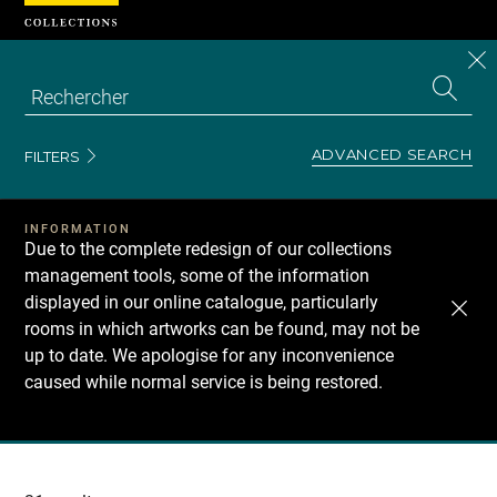
Cookies management panel
CL
Search
the
EN
S
collecti
Z
Se
ADVANCED SEARCH
FILTERS
INFORMATION
Due to the complete redesign of our collections
management tools, some of the information
displayed in our online catalogue, particularly
rooms in which artworks can be found, may not be
up to date. We apologise for any inconvenience
caused while normal service is being restored.
Recherche
dans
les