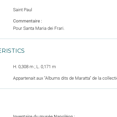
Saint Paul
Commentaire :
Pour Santa Maria dei Frari.
RISTICS
H. 0,308 m ; L. 0,171 m
Appartenait aux "Albums dits de Maratta" de la collec
Inventaire du musée Napoléon :