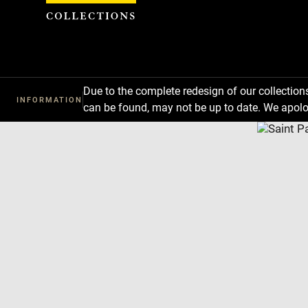
Cookies management panel
Due to the complete redesign of our collectio
INFORMATION
can be found, may not be up to date. We apolo
Download
Next
Previous