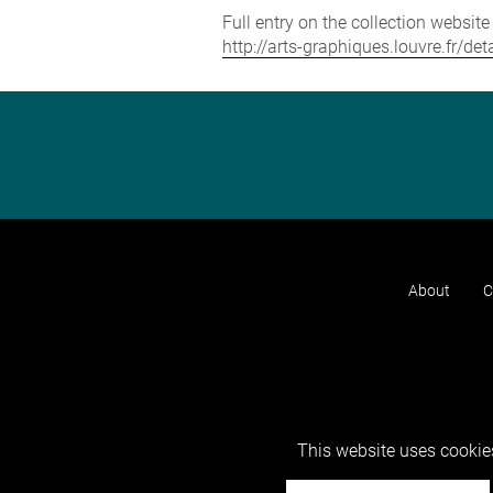
Full entry on the collection websit
http://arts-graphiques.louvre.fr/d
About
C
This website uses cookies