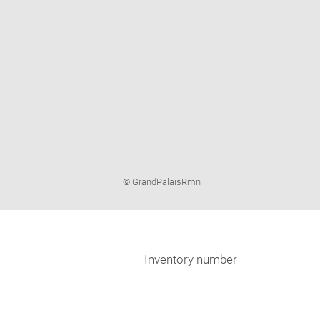
Image
© GrandPalaisRmn
caption:
Inventory number