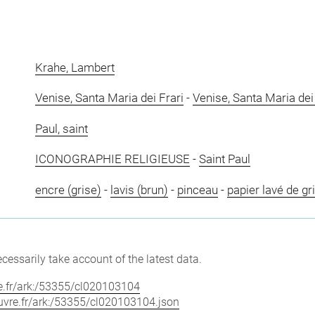
Krahe, Lambert
Venise, Santa Maria dei Frari
-
Venise, Santa Maria dei
Paul, saint
ICONOGRAPHIE RELIGIEUSE
-
Saint Paul
encre (grise)
-
lavis (brun)
-
pinceau
-
papier lavé de gr
cessarily take account of the latest data.
vre.fr/ark:/53355/cl020103104
louvre.fr/ark:/53355/cl020103104.json