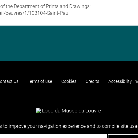
e of the Department of Prints and Drawings:
etail/oeuvres/1/103104-Saint-Paul
ontact Us
Terms of use
Cookies
Credits
Accessibility : 
 to improve your navigation experience and to compile site usag