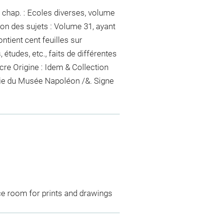
 chap. : Ecoles diverses, volume
ion des sujets : Volume 31, ayant
ontient cent feuilles sur
 études, etc., faits de différentes
ncre
Origine : Idem & Collection
ie du Musée Napoléon /&. Signe
ce room for prints and drawings