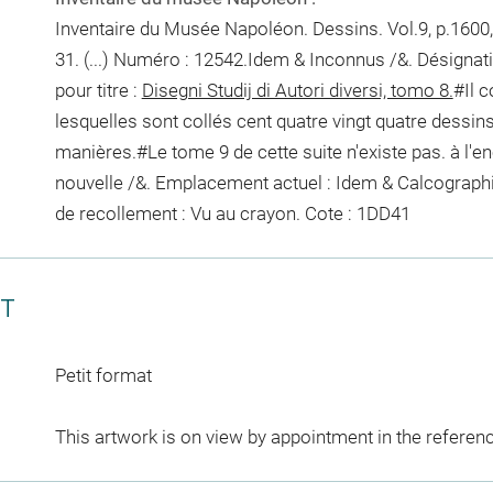
Inventaire du Musée Napoléon. Dessins. Vol.9, p.1600,
31. (...) Numéro : 12542.Idem & Inconnus /&. Désignat
pour titre :
Disegni Studij di Autori diversi, tomo 8.
#Il c
lesquelles sont collés cent quatre vingt quatre dessins,
manières.#
Le tome 9 de cette suite n'existe pas.
à l'e
nouvelle /&. Emplacement actuel : Idem & Calcograph
de recollement :
Vu
au crayon
. Cote : 1DD41
CT
Petit format
This artwork is on view by appointment in the referen