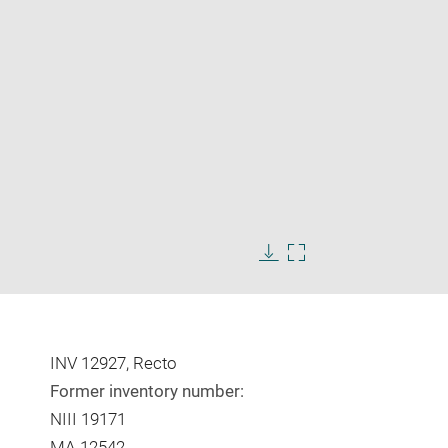
Enlarge
image
Download
Enlarge
in
image
image
new
in
window
new
window
INV 12927, Recto
Former inventory number:
NIII 19171
MA 12542