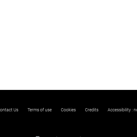
ontact Us
Terms of use
Cookies
Credits
Accessibility : 