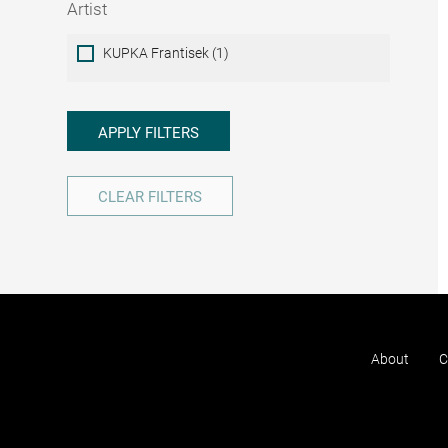
Artist
Artist
KUPKA Frantisek (1)
APPLY FILTERS
CLEAR FILTERS
About
C