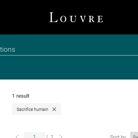
1 result
Sacrifice humain
Close
|
1
Sort by