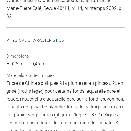
Waldes. Il est reproduit en couleurs dans l'article de
Marie-Pierre Salé, Revue 48/14, n° 14, printemps 2002, p.
32
PHYSICAL CHARACTERISTICS
Dimensions
H. 0,6 m ; L. 0,45 m
Materials and techniques
Encre de Chine appliquée à la plume (et au pinceau ?), en
grisé (frottis léger) pour certains fonds, aquarelle ocre et
rouge, mouchetis d'aquarelle ocre sur le fond, crayon noir,
rehauts de gouache blanche, traits de cadrage au crayon,
sur papier vergé Ingres (filigrane "Ingres 1871"). Signé à
l'encre en bas à droite de la composition de l'initiale : K.
Légende autographe au crayon noir en partie illisible