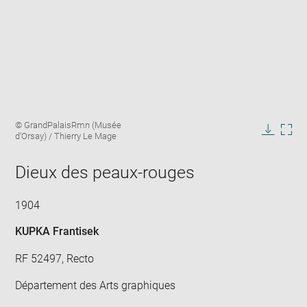
Enlarge
Image
© GrandPalaisRmn (Musée
image
caption:
d'Orsay) / Thierry Le Mage
in
Downlo
Enla
new
image
ima
window
Dieux des peaux-rouges
in
new
win
1904
KUPKA Frantisek
RF 52497, Recto
Département des Arts graphiques