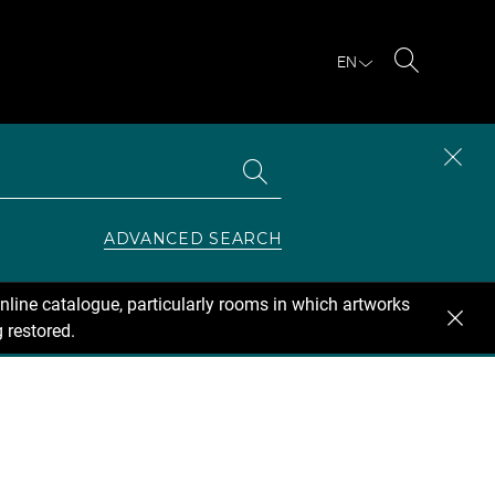
EN
Search
Search
CLOS
the
collections
SEAR
ZONE
ADVANCED SEARCH
nline catalogue, particularly rooms in which artworks
 restored.