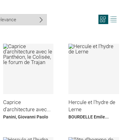
View
View
search
search
results
results
in
as
grid
list
format
Caprice
Hercule et l'hydre de
d'architecture avec...
Lerne
Panini, Giovanni Paolo
BOURDELLE Emile...