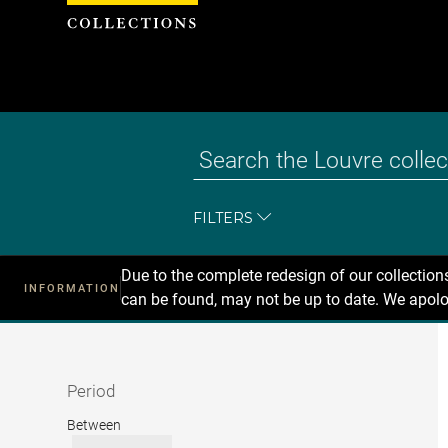
Cookies management panel
FILTERS
Due to the complete redesign of our collectio
INFORMATION
can be found, may not be up to date. We apolo
Recherche
dans
les
collections
Period
Period
Between