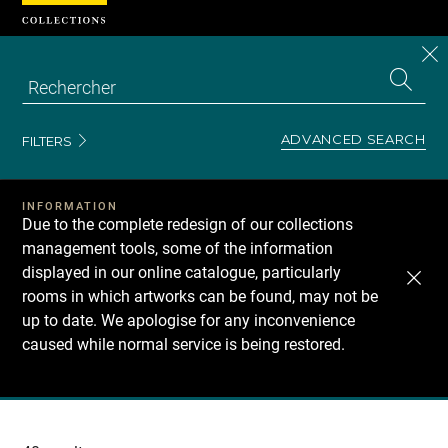
Cookies management panel
CL
Search
the
EN
S
collecti
Z
Se
ADVANCED SEARCH
FILTERS
INFORMATION
Due to the complete redesign of our collections
management tools, some of the information
displayed in our online catalogue, particularly
rooms in which artworks can be found, may not be
up to date. We apologise for any inconvenience
caused while normal service is being restored.
Recherche
dans
les