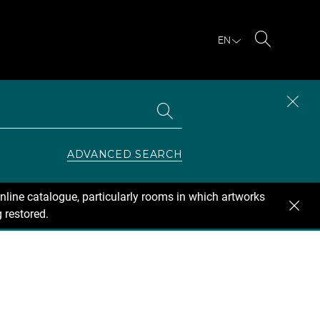
EN
Search
Search
CLOS
the
collections
SEAR
ZONE
ADVANCED SEARCH
nline catalogue, particularly rooms in which artworks
 restored.