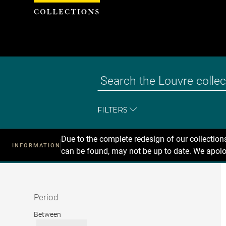
Cookies management panel
FILTERS
Due to the complete redesign of our collectio
INFORMATION
can be found, may not be up to date. We apolo
Recherche
dans
les
collections
Period
Period
Between