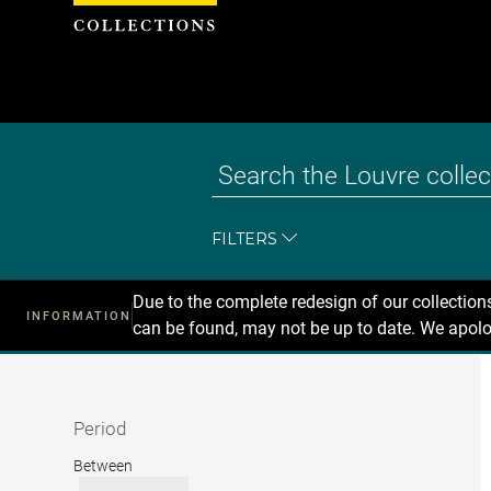
Cookies management panel
FILTERS
Due to the complete redesign of our collectio
INFORMATION
can be found, may not be up to date. We apolo
Recherche
dans
les
collections
Period
Period
Between