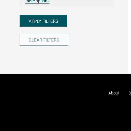
more options
APPLY FILTERS
CLEAR FILTERS
About
C