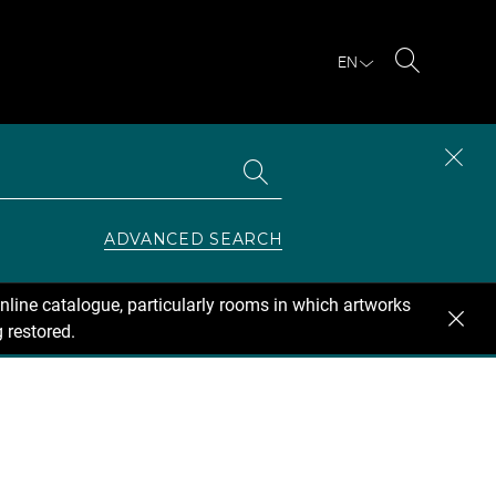
EN
Search
Search
CLOS
the
collections
SEAR
ZONE
ADVANCED SEARCH
nline catalogue, particularly rooms in which artworks
 restored.