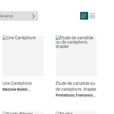
View
View
search
search
results
results
in
as
grid
list
format
Une Canéphore
Étude de cariatide ou
de canéphore, drapée
Mazzola Bedoli...
Primaticcio, Francesco...