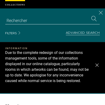
Cookies management panel
CL
Search
the
EN
S
collecti
Z
Se
ADVANCED SEARCH
FILTERS
INFORMATION
Due to the complete redesign of our collections
management tools, some of the information
displayed in our online catalogue, particularly
rooms in which artworks can be found, may not be
up to date. We apologise for any inconvenience
caused while normal service is being restored.
Recherche
dans
les